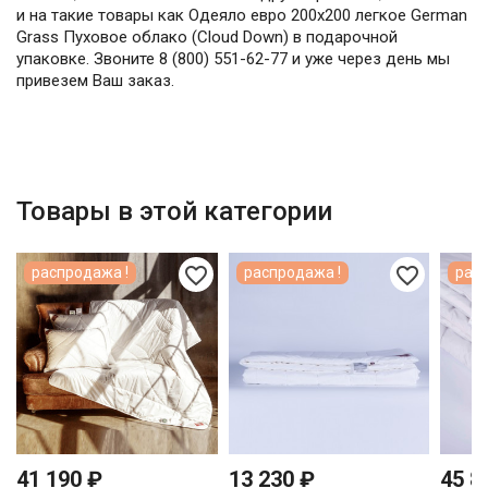
и на такие товары как Одеяло евро 200х200 легкое German
Grass Пуховое облако (Cloud Down) в подарочной
упаковке. Звоните 8 (800) 551-62-77 и уже через день мы
привезем Ваш заказ.
Товары в этой категории
favorite_border
favorite_border
распродажа !
распродажа !
расп
41 190 ₽
13 230 ₽
45 8