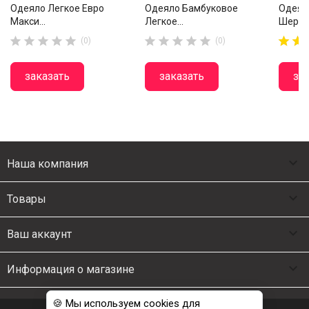
Одеяло Легкое Евро
Одеяло Бамбуковое
Одеял
Макси...
Легкое...
Шерсти














(0)
(0)
заказать
заказать
за

Наша компания

Товары

Ваш аккаунт

Информация о магазине
🍪 Мы используем cookies для