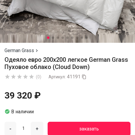
German Grass

Одеяло евро 200х200 легкое German Grass
Пуховое облако (Cloud Down)
41191





(0)
Артикул:

39 320 ₽

В наличии
-
+
заказать