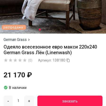
распродажа !
German Grass

Одеяло всесезонное евро макси 220х240
German Grass Лён (Linenwash)
138180





(0)
Артикул:

21 170 ₽

В наличии
-
+
заказать