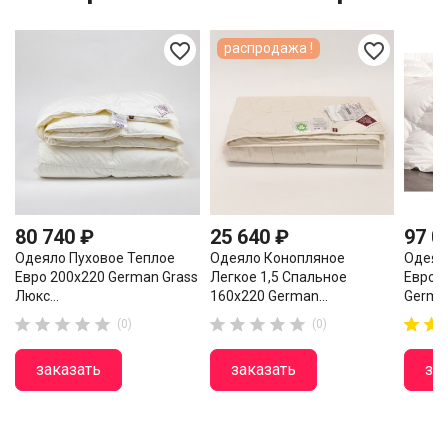
favorite_border
favorite_border
распродажа !
80 740 ₽
25 640 ₽
97 0
Одеяло Пуховое Теплое
Одеяло Конопляное
Одеял
Евро 200х220 German Grass
Легкое 1,5 Спальное
Евро 
Люкс...
160х220 German...
German














(0)
(0)
заказать
заказать
за