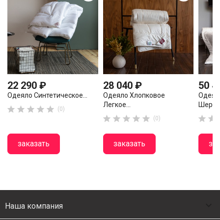
22 290 ₽
28 040 ₽
50 4
Одеяло Синтетическое...
Одеяло Хлопковое
Одеял
Легкое...
Шерсти





(0)







(0)
заказать
заказать
за

Наша компания