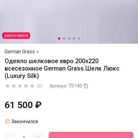
закончился
German Grass

Одеяло шелковое евро 200х220
всесезонное German Grass Шелк Люкс
(Luxury Silk)
75140





(0)
Артикул:

61 500 ₽

Закончился