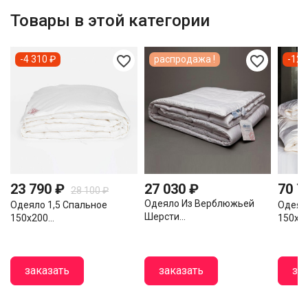
Товары в этой категории
favorite_border
favorite_border
-4 310 ₽
распродажа !
-12 
23 790 ₽
27 030 ₽
70 7
28 100 ₽
Одеяло Из Верблюжьей
Одеяло 1,5 Спальное
Одеял
Шерсти...
150х200...
150х20
заказать
заказать
за