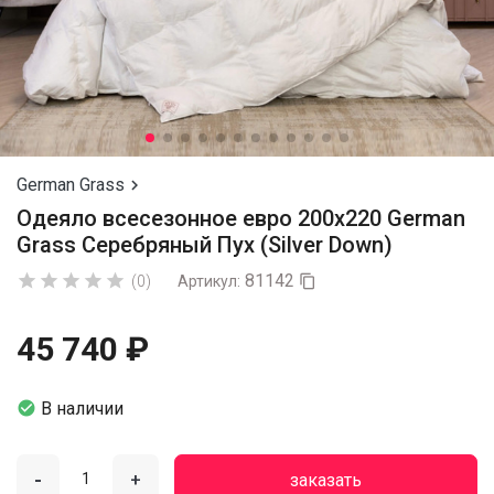
German Grass

Одеяло всесезонное евро 200х220 German
Grass Серебряный Пух (Silver Down)
81142





(0)
Артикул:

45 740 ₽

В наличии
-
+
заказать