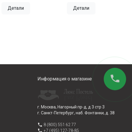
Детали
Детали
phone
Информация о магазине
г. Москва, Нагорный пр-д, д 3 стр 3
г. Санкт-Петербург, наб. Фонтанки, д. 38
phone
8 (800) 551 62 77
phone
+7 (495) 127-78-85