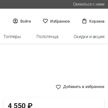
Связаться с нами



Войти
Избранное
Корзина
Топперы
Полотенца
Скидки и акции
favorite_border
Добавить в избранное
4 550 ₽