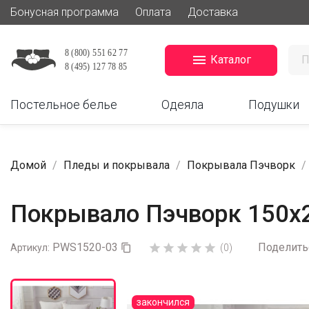
Бонусная программа
Оплата
Доставка

Каталог
Постельное белье
Одеяла
Подушки
Домой
Пледы и покрывала
Покрывала Пэчворк
Покрывало Пэчворк 150х
PWS1520-03
Поделить





Артикул:

(0)
закончился