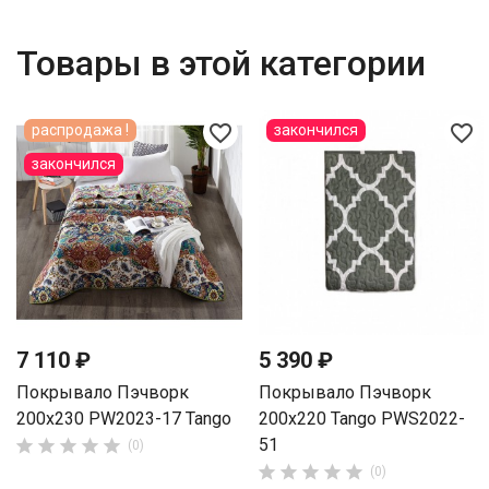
Товары в этой категории
favorite_border
favorite_border
распродажа !
закончился
закончился
7 110 ₽
5 390 ₽
Покрывало Пэчворк
Покрывало Пэчворк
200х230 PW2023-17 Tango
200х220 Tango PWS2022-
51





(0)





(0)