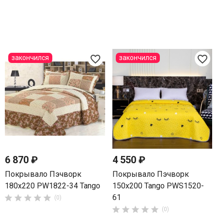
favorite_border
favorite_border
закончился
закончился
6 870 ₽
4 550 ₽
Покрывало Пэчворк
Покрывало Пэчворк
180х220 PW1822-34 Tango
150х200 Tango PWS1520-
61





(0)





(0)