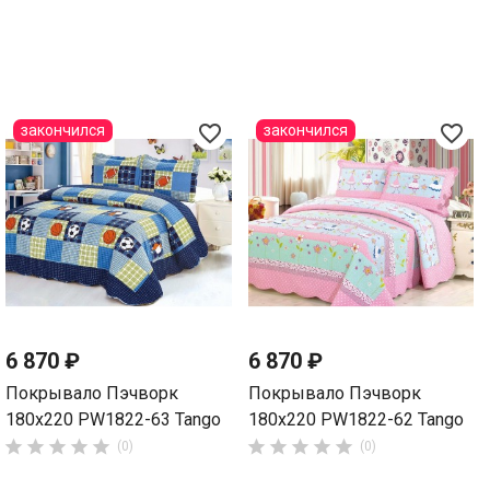
favorite_border
favorite_border
закончился
закончился
6 870 ₽
6 870 ₽
Покрывало Пэчворк
Покрывало Пэчворк
180х220 PW1822-63 Tango
180х220 PW1822-62 Tango










(0)
(0)