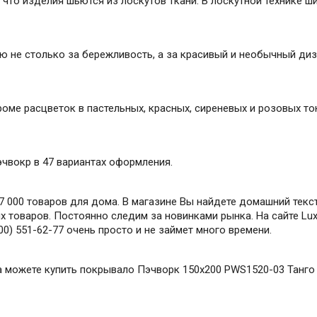
что изделия шьются из лоскутов ткани. В лоскутной технике ши
не столько за бережливость, а за красивый и необычный диз
ме расцветок в пастельных, красных, сиреневых и розовых тон
я.
эчвокр в 47 вариантах оформления.
 000 товаров для дома. В магазине Вы найдете домашний текст
 товаров. Постоянно следим за новинками рынка. На сайте Lux
0) 551-62-77 очень просто и не займет много времени.
гда можете купить покрывало Пэчворк 150х200 PWS1520-03 Танго