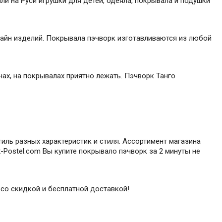
ли на Руси игрушки для детей, одеяла, покрывала и подушки
айн изделий. Покрывала пэчворк изготавливаются из любой
ах, на покрывалах приятно лежать. Пэчворк Танго
иль разных характеристик и стиля. Ассортимент магазина
-Postel.com Вы купите покрывало пэчворк за 2 минуты не
 со скидкой и бесплатной доставкой!