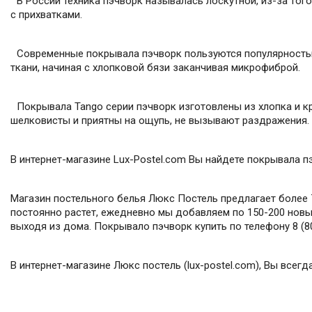
В России техника пэчворк называлась лоскутной, из-за того 
с прихватками.
Современные покрывала пэчворк пользуются популярностью 
ткани, начиная с хлопковой бязи заканчивая микрофиброй.
Покрывала Tango серии пэчворк изготовлены из хлопка и кро
шелковисты и приятны на ощупь, не вызывают раздражени
В интернет-магазине Lux-Postel.com Вы найдете покрывала п
Магазин постельного белья Люкс Постель предлагает более 7
постоянно растет, ежедневно мы добавляем по 150-200 новых
выходя из дома. Покрывало пэчворк купить по телефону 8 (80
В интернет-магазине Люкс постель (lux-postel.com), Вы все