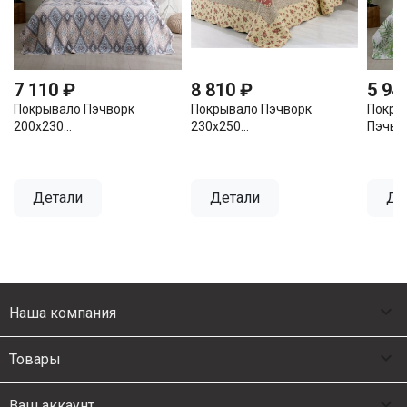
7 110 ₽
8 810 ₽
5 94
Покрывало Пэчворк
Покрывало Пэчворк
Покры
200х230...
230х250...
Пэчвор
Детали
Детали
Де

Наша компания

Товары

Ваш аккаунт