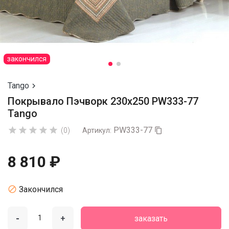
закончился
Tango

Покрывало Пэчворк 230х250 PW333-77
Tango
PW333-77





(0)
Артикул:

8 810 ₽

Закончился
-
+
заказать