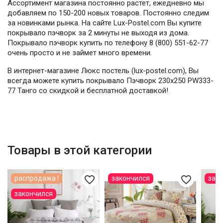
Ассортимент магазина постоянно растет, ежедневно мы
добавляем по 150-200 новых товаров. Постоянно следим
за новинками рынка. На сайте Lux-Postel.com Вы купите
покрывало пэчворк за 2 минуты не выходя из дома.
Покрывало пэчворк купить по телефону 8 (800) 551-62-77
очень просто и не займет много времени.
В интернет-магазине Люкс постель (lux-postel.com), Вы
всегда можете купить покрывало Пэчворк 230х250 PW333-
77 Танго со скидкой и бесплатной доставкой!
Товары в этой категории
favorite_border
favorite_border
распродажа !
закончился
зак
закончился