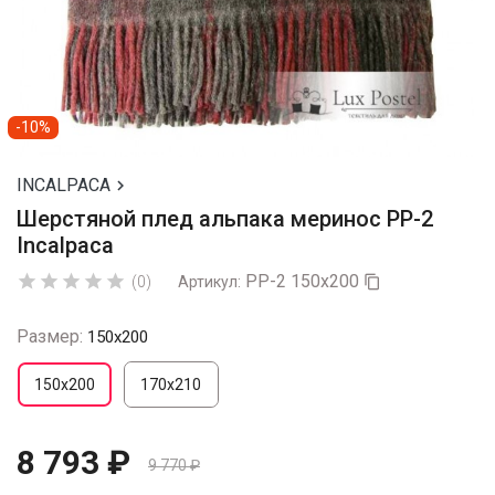
-10%
INCALPACA

Шерстяной плед альпака меринос PP-2
Incalpaca
PP-2 150x200





(0)
Артикул:

Размер:
150х200
150х200
170х210
8 793 ₽
9 770 ₽