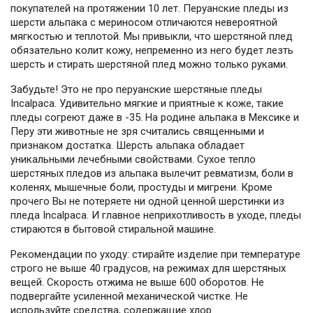
покупателей на протяжении 10 лет. Перуанские пледы из
шерсти альпака с мериносом отличаются невероятной
мягкостью и теплотой. Мы привыкли, что шерстяной плед
обязательно колит кожу, непременно из него будет лезть
шерсть и стирать шерстяной плед можно только руками.
Забудьте! Это не про перуанские шерстяные пледы
Incalpaca. Удивительно мягкие и приятные к коже, такие
пледы согреют даже в -35. На родине альпака в Мексике и
Перу эти животные не зря считались священными и
признаком достатка. Шерсть альпака обладает
уникальными лечебными свойствами. Сухое тепло
шерстяных пледов из альпака вылечит ревматизм, боли в
коленях, мышечные боли, простуды и мигрени. Кроме
прочего Вы не потеряете ни одной ценной шерстинки из
пледа Incalpaca. И главное неприхотливость в уходе, пледы
стираются в бытовой стиральной машине.
Рекомендации по уходу: стирайте изделие при температуре
строго не выше 40 градусов, на режимах для шерстяных
вещей. Скорость отжима не выше 600 оборотов. Не
подвергайте усиленной механической чистке. Не
используйте средства, содержащие хлор.