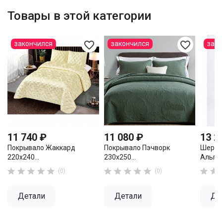
Товары в этой категории
favorite_border
favorite_border
закончился
закончился
зак
11 740 ₽
11 080 ₽
13 2
Покрывало Жаккард
Покрывало Пэчворк
Шерст
220х240...
230х250...
Альпак












(0)
(0)
Детали
Детали
Де