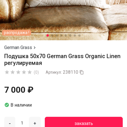
распродажа !
German Grass

Подушка 50х70 German Grass Organic Linen
регулируемая
238110





(0)
Артикул:

7 000 ₽

В наличии
-
+
заказать