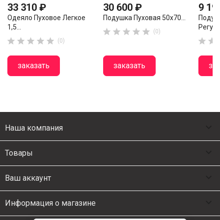
33 310 ₽
30 600 ₽
9 19
Одеяло Пуховое Легкое
Подушка Пуховая 50х70...
Подуш
1,5...
Регули





(0)







(0)
заказать
заказать
за

Наша компания

Товары

Ваш аккаунт

Информация о магазине