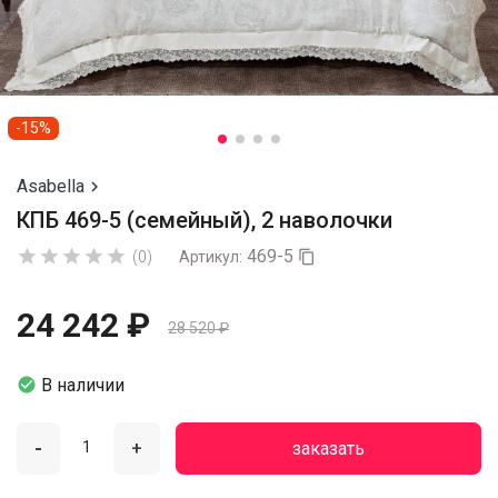
-15%
Asabella

КПБ 469-5 (семейный), 2 наволочки
469-5





(0)
Артикул:

24 242 ₽
28 520 ₽

В наличии
-
+
заказать