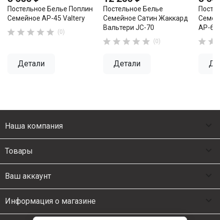
Постельное Белье Поплин
Постельное Белье
Посте
Семейное AP-45 Valtery
Семейное Сатин Жаккард
Семейн
Вальтери JC-70
AP-68





(0)







(0)
Детали
Детали
Де

Наша компания

Товары

Ваш аккаунт

Информация о магазине