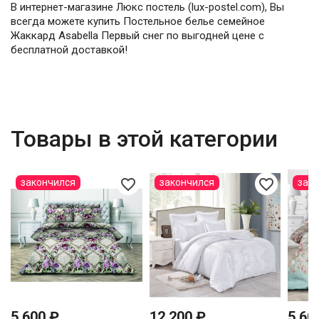
В интернет-магазине Люкс постель (lux-postel.com), Вы
всегда можете купить Постельное белье семейное
Жаккард Asabella Первый снег по выгодней цене с
бесплатной доставкой!
Товары в этой категории
favorite_border
favorite_border
закончился
закончился
зак
5 600 ₽
12 200 ₽
5 60