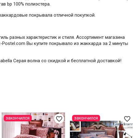
тав bp 100% полиэстера.
 жаккардовые покрывала отличной покупкой.
иль разных характеристик и стиля. Ассортимент магазина
-Postel.com Вы купите покрывало из жаккарда за 2 минуты
abella Серая волна со скидкой и бесплатной доставкой!
favorite_border
favorite_border
закончился
закончился