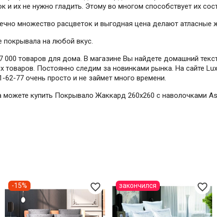
к и их не нужно гладить. Этому во многом способствует их сос
онечно множество расцветок и выгодная цена делают атласные
е покрывала на любой вкус.
 000 товаров для дома. В магазине Вы найдете домашний текст
 товаров. Постоянно следим за новинками рынка. На сайте Lux
1-62-77 очень просто и не займет много времени.
гда можете купить Покрывало Жаккард 260х260 с наволочками As
favorite_border
favorite_border
-15%
закончился