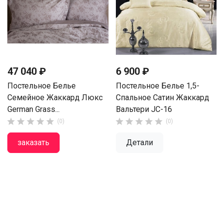
47 040 ₽
6 900 ₽
Постельное Белье
Постельное Белье 1,5-
Семейное Жаккард Люкс
Спальное Сатин Жаккард
German Grass...
Вальтери JC-16










(0)
(0)
заказать
Детали