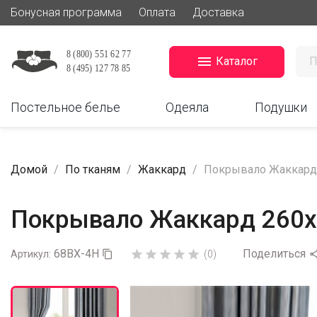
Бонусная программа
Оплата
Доставка

Каталог
Постельное белье
Одеяла
Подушки
Домой
По тканям
Жаккард
Покрывало Жаккард 2
Покрывало Жаккард 260х2
68ВX-4H
Поделиться





Артикул:

(0)