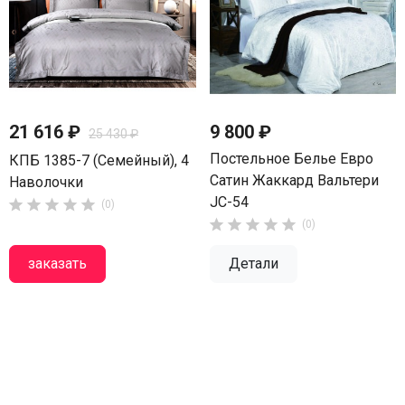
21 616 ₽
9 800 ₽
25 430 ₽
Постельное Белье Евро
КПБ 1385-7 (семейный), 4
Сатин Жаккард Вальтери
Наволочки
JC-54





(0)





(0)
заказать
Детали