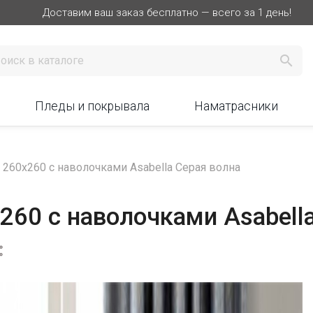
Доставим ваш заказ бесплатно — всего за 1 день!

Пледы и покрывала
Наматрасники
60х260 с наволочками Asabella Серая волна
60 с наволочками Asabella
