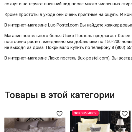
сохнут и не теряют внешний вид после много численных стиро
Кроме простоты в уходе они очень приятные на ощупь. И к
В интернет-магазине Lux-Postel.com Вы найдете жаккардовы
Магазин постельного белья Люкс Постель предлагает более 7
постоянно растет, ежедневно мы добавляем по 150-200 новых
не выходя из дома. Покрывало купить по телефону 8 (800) 55
В интернет-магазине Люкс постель (lux-postel.com), Вы все
Товары в этой категории
favorite_border
favorite_border
закончился