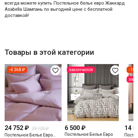
всегда можете купить Постельное белье евро Жаккард
Asabella Шампань по выгодней цене с бесплатной
доставкой!
Товары в этой категории
favorite_border
favorite_border
-4 368 ₽
закончился
-10
зак
24 752 ₽
6 500 ₽
14 5
29 120 ₽
Постельное Белье Евро
Постельное Белье Евро...
Постел