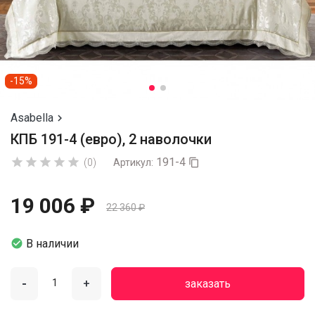
-15%
Asabella

КПБ 191-4 (евро), 2 наволочки
191-4





(0)
Артикул:

19 006 ₽
22 360 ₽

В наличии
-
+
заказать