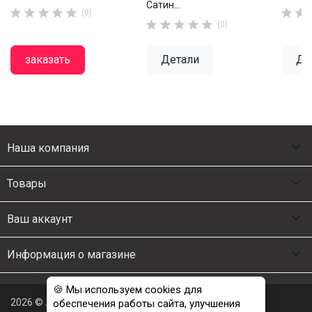
Сатин...







(0)





(0)
заказать
Детали
Де

Наша компания

Товары

Ваш аккаунт

Информация о магазине
🍪 Мы используем cookies для
2026 © Люкс Постель
обеспечения работы сайта, улучшения