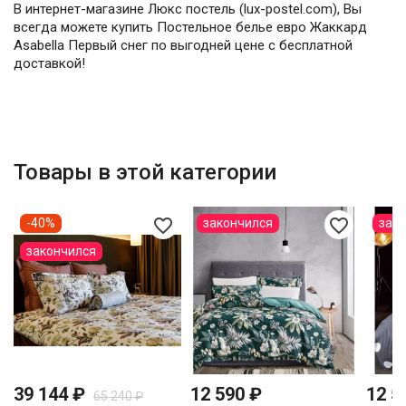
В интернет-магазине Люкс постель (lux-postel.com), Вы
всегда можете купить Постельное белье евро Жаккард
Asabella Первый снег по выгодней цене с бесплатной
доставкой!
Товары в этой категории
favorite_border
favorite_border
-40%
закончился
зак
закончился
39 144 ₽
12 590 ₽
12 5
65 240 ₽