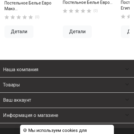
Постельное Белье Евро...
Посте
Постельное Белье Евро
Египет
Мако...





(0)







(0)
Детали
Детали
Де

Наша компания

Товары

Ваш аккаунт

Информация о магазине
🍪 Мы используем cookies для