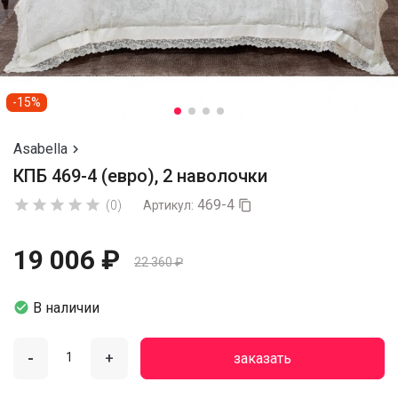
-15%
Asabella

КПБ 469-4 (евро), 2 наволочки
469-4





(0)
Артикул:

19 006 ₽
22 360 ₽

В наличии
-
+
заказать