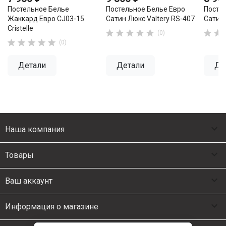
Постельное Белье
Постельное Белье Евро
Посте
Жаккард Евро CJ03-15
Сатин Люкс Valtery RS-407
Сатин 
Cristelle







(0)





(0)
Детали
Детали
Де

Наша компания

Товары

Ваш аккаунт

Информация о магазине