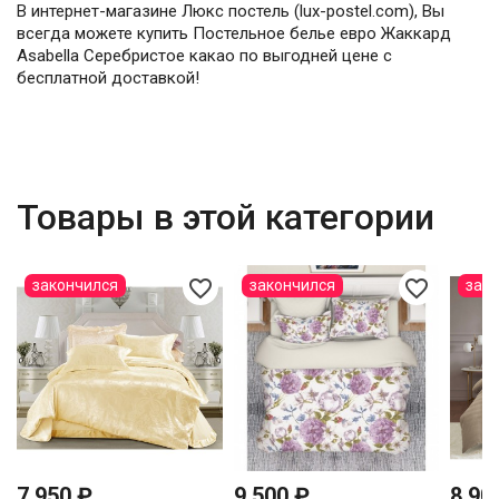
В интернет-магазине Люкс постель (lux-postel.com), Вы
всегда можете купить Постельное белье евро Жаккард
Asabella Серебристое какао по выгодней цене с
бесплатной доставкой!
Товары в этой категории
favorite_border
favorite_border
закончился
закончился
зак
7 950 ₽
9 500 ₽
8 90