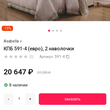
-15%
Asabella

КПБ 591-4 (евро), 2 наволочки
591-4





(0)
Артикул:

20 647 ₽
24 290 ₽

В наличии
-
+
заказать