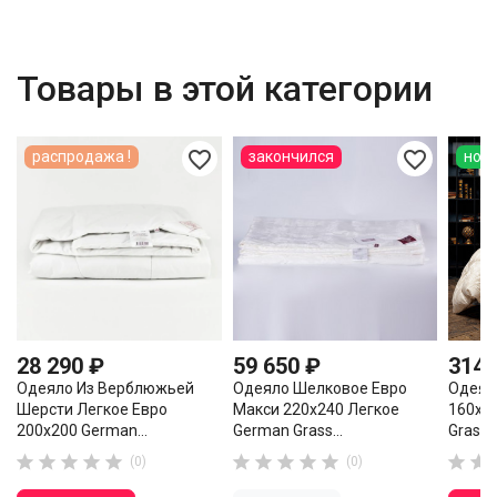
Товары в этой категории
favorite_border
favorite_border
распродажа !
закончился
нов
28 290 ₽
59 650 ₽
314 
Одеяло Из Верблюжьей
Одеяло Шелковое Евро
Одеял
Шерсти Легкое Евро
Макси 220х240 Легкое
160х2
200х200 German...
German Grass...
Grass..












(0)
(0)