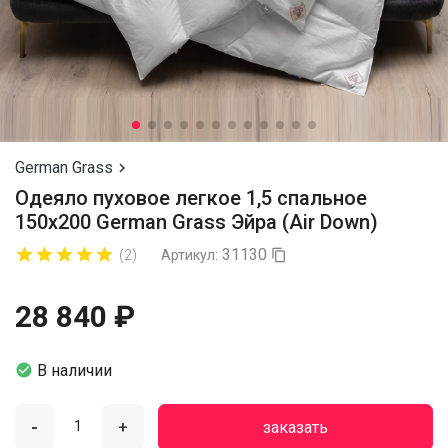
German Grass

Одеяло пуховое легкое 1,5 спальное
150х200 German Grass Эйра (Air Down)
31130










(2)
Артикул:

28 840 ₽

В наличии
-
+
заказать