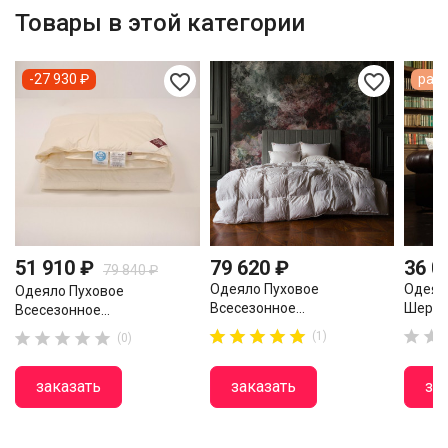
Товары в этой категории
favorite_border
favorite_border
-27 930 ₽
расп
51 910 ₽
79 620 ₽
36 0
79 840 ₽
Одеяло Пуховое
Одеял
Одеяло Пуховое
Всесезонное...
Шерсти
Всесезонное...

















(1)
(0)
заказать
заказать
за