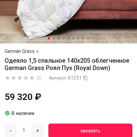
German Grass

Одеяло 1,5 спальное 140х205 облегченное
German Grass Роял Пух (Royal Down)
61251





(0)
Артикул:

59 320 ₽

В наличии
-
+
заказать