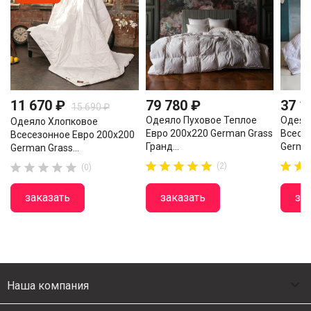
11 670 ₽
79 780 ₽
37 1
15 690 ₽
Одеяло Пуховое Теплое
Одеял
Одеяло Хлопковое
Евро 200х220 German Grass
Всесе
Всесезонное Евро 200х200
Гранд...
German
German Grass...



















(2)
(0)
заказать
заказать
за

Наша компания