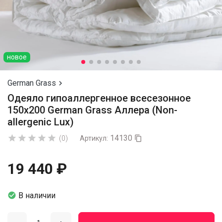
новое
German Grass

Одеяло гипоаллергенное всесезонное
150х200 German Grass Аллера (Non-
allergenic Lux)
14130





(0)
Артикул:

19 440 ₽

В наличии