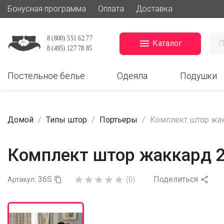
Бонусная программа
Оплата
Доставка

Каталог
Постельное белье
Одеяла
Подушки
Домой
Типы штор
Портьеры
Комплект штор жак
Комплект штор жаккард 2
36S
Поделиться






Артикул:

(0)