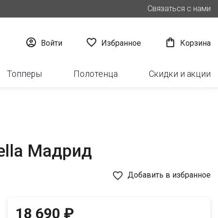
Связаться с нами



Войти
Избранное
Корзина
Топперы
Полотенца
Скидки и акции
ella Мадрид
favorite_border
Добавить в избранное
18 690 ₽