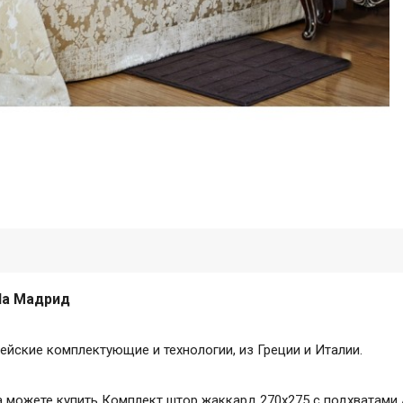
la Мадрид
ейские комплектующие и технологии, из Греции и Италии.
гда можете купить Комплект штор жаккард 270х275 с подхватами