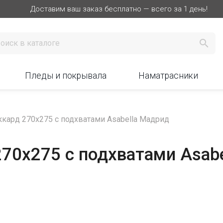
Доставим ваш заказ бесплатно — всего за 1 день!

Пледы и покрывала
Наматрасники
кард 270х275 с подхватами Asabella Мадрид
70х275 с подхватами Asab