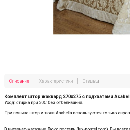
Описание
Характеристики
Отзывы
Комплект штор жаккард 270х275 с подхватами Asabel
Уход: стирка при 30С без отбеливания.
При пошиве штор и тюли Asabella используются только европ
В интернет-магазине Люкс постель (lux-postel.com), Вы все