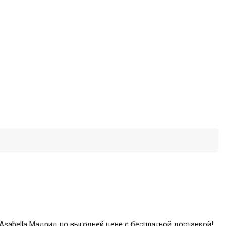
 Asabella Мадрид по выгодней цене с бесплатной доставкой!