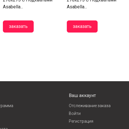
Asabella...
Asabella...
заказать
заказать
Ваш аккаунт
грамма
Отслеживание заказа
Войти
Регистрация
рата