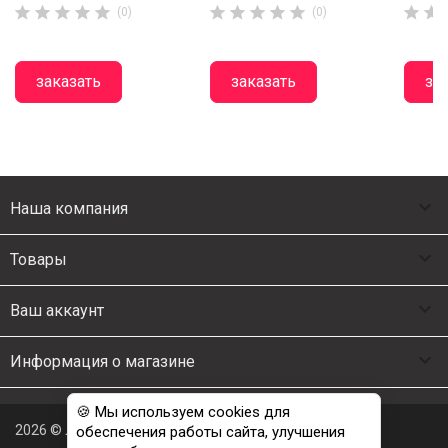












(0)
(0)
заказать
заказать
за

Наша компания

Товары

Ваш аккаунт

Информация о магазине
🍪 Мы используем cookies для
2026 © Люкс Постель
обеспечения работы сайта, улучшения