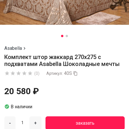
Asabella

Комплект штор жаккард 270х275 с
подхватами Asabella Шоколадные мечты
40S





(0)
Артикул:

20 580 ₽

В наличии
-
+
заказать