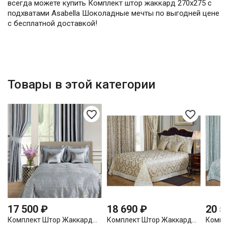
всегда можете купить Комплект штор жаккард 270х275 с
подхватами Asabella Шоколадные мечты по выгодней цене
с бесплатной доставкой!
Товары в этой категории
favorite_border
favorite_border
17 500 ₽
18 690 ₽
20 5
Комплект Штор Жаккард...
Комплект Штор Жаккард...
Компл