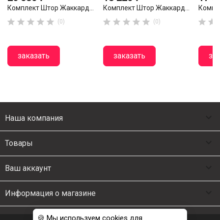
Комплект Штор Жаккард...
Комплект Штор Жаккард...
Компл












(0)
(0)
заказать
заказать
за

Наша компания

Товары

Ваш аккаунт

Информация о магазине
🍪 Мы используем cookies для