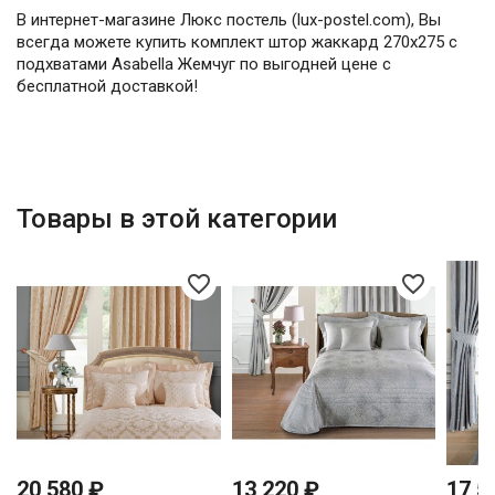
В интернет-магазине Люкс постель (lux-postel.com), Вы
всегда можете купить комплект штор жаккард 270х275 с
подхватами Asabella Жемчуг по выгодней цене с
бесплатной доставкой!
Товары в этой категории
favorite_border
favorite_border
20 580 ₽
13 220 ₽
17 5