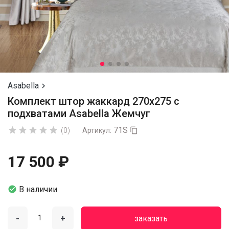
Asabella

Комплект штор жаккард 270х275 с
подхватами Asabella Жемчуг
71S





(0)
Артикул:

17 500 ₽

В наличии
-
+
заказать