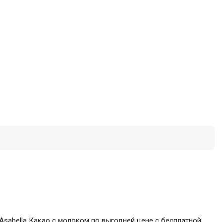
 Asabella Какао с молоком по выгодней цене с бесплатной