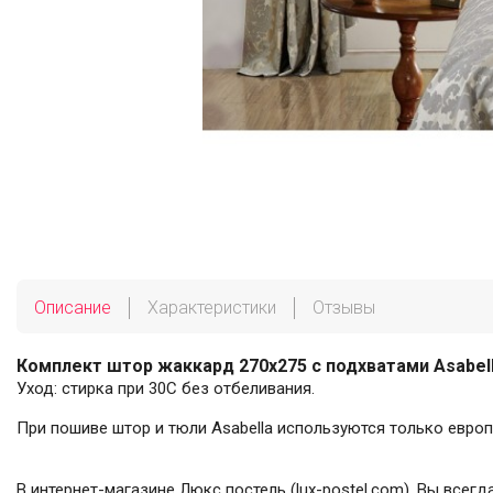
Описание
Характеристики
Отзывы
Комплект штор жаккард 270х275 с подхватами Asabel
Уход: стирка при 30С без отбеливания.
При пошиве штор и тюли Asabella используются только европ
В интернет-магазине Люкс постель (lux-postel.com), Вы все