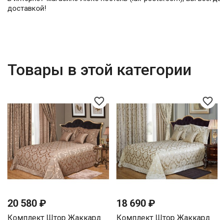
доставкой!
Товары в этой категории
favorite_border
favorite_border
20 580 ₽
18 690 ₽
Комплект Штор Жаккард
Комплект Штор Жаккард