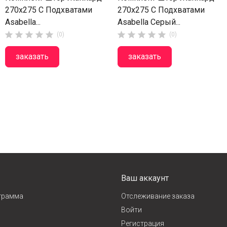
270х275 С Подхватами
270х275 С Подхватами
Asabella...
Asabella Серый...










(0)
(0)
заказать
заказать
Ваш аккаунт
грамма
Отслеживание заказа
Войти
Регистрация