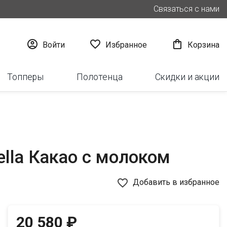
Связаться с нами



Войти
Избранное
Корзина
Топперы
Полотенца
Скидки и акции
lla Какао с молоком
favorite_border
Добавить в избранное
20 580 ₽