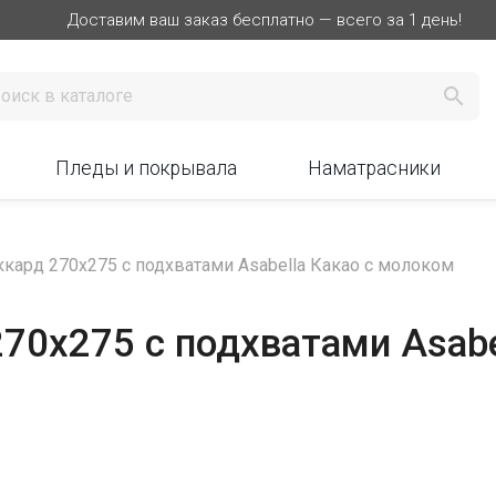
Доставим ваш заказ бесплатно — всего за 1 день!

Пледы и покрывала
Наматрасники
кард 270х275 с подхватами Asabella Какао с молоком
70х275 с подхватами Asabe