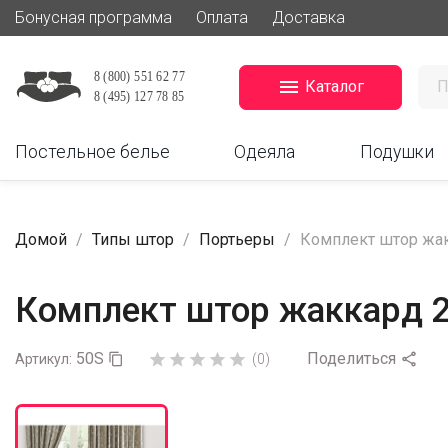
Бонусная программа
Оплата
Доставка

Каталог
Постельное белье
Одеяла
Подушки
Домой
Типы штор
Портьеры
Комплект штор жак
Комплект штор жаккард 2
50S
Поделиться






Артикул:

(0)