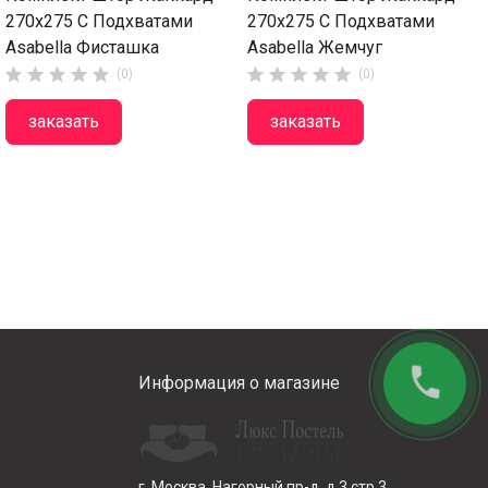
270х275 С Подхватами
270х275 С Подхватами
Asabella Фисташка
Asabella Жемчуг










(0)
(0)
заказать
заказать
phone
Информация о магазине
г. Москва, Нагорный пр-д, д 3 стр 3