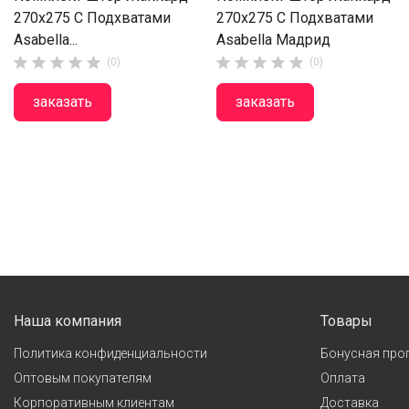
270х275 С Подхватами
270х275 С Подхватами
Asabella...
Asabella Мадрид










(0)
(0)
заказать
заказать
Наша компания
Товары
Политика конфиденциальности
Бонусная про
Оптовым покупателям
Оплата
Корпоративным клиентам
Доставка