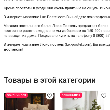
Кроме простоты в уходе они очень приятные на ощупь. И к
В интернет-магазине Lux-Postel.com Вы найдете жаккардовы
Магазин постельного белья Люкс Постель предлагает более 7
постоянно растет, ежедневно мы добавляем по 150-200 новых
не выходя из дома. Покрывало купить по телефону 8 (800) 55
В интернет-магазине Люкс постель (lux-postel.com), Вы все
доставкой!
Товары в этой категории
favorite_border
favorite_border
закончился
закончился