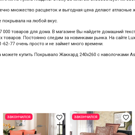
онечно множество расцветок и выгодная цена делают атласные
е покрывала на любой вкус.
 000 товаров для дома. В магазине Вы найдете домашний текст
 товаров. Постоянно следим за новинками рынка. На сайте Lux
1-62-77 очень просто и не займет много времени.
гда можете купить Покрывало Жаккард 240х260 с наволочками As
favorite_border
favorite_border
закончился
закончился