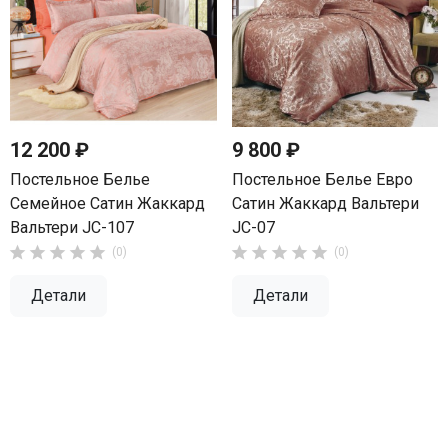
12 200 ₽
9 800 ₽
Постельное Белье
Постельное Белье Евро
Семейное Сатин Жаккард
Сатин Жаккард Вальтери
Вальтери JC-107
JC-07










(0)
(0)
Детали
Детали