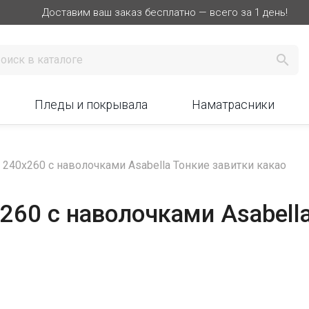
Доставим ваш заказ бесплатно — всего за 1 день!

Пледы и покрывала
Наматрасники
40х260 с наволочками Asabella Тонкие завитки какао
60 с наволочками Asabella