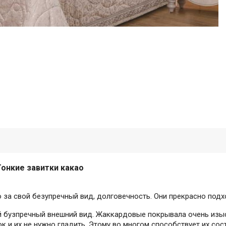
Тонкие завитки какао
а свой безупречный вид, долговечность. Они прекрасно подхо
 бузпречный внешний вид. Жаккардовые покрывала очень изыск
к и их не нужно гладить. Этому во многом способствует их сос