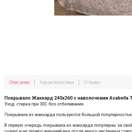
Описание
Характеристики
Отзывы
Покрывало Жаккард 240х260 с наволочками Asabella 
Уход: стирка при 30С без отбеливания.
Покрывала из жаккарда пользуются большой популярностью з
В первую очередь покрывала из жаккарда популярны за свой
сохнут и не теряют внешний вид после много численных стиро