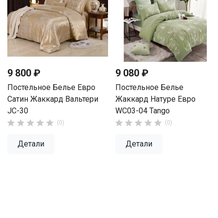
9 800 ₽
9 080 ₽
Постельное Белье Евро
Постельное Белье
Сатин Жаккард Вальтери
Жаккард Натуре Евро
JC-30
WC03-04 Tango










(0)
(0)
Детали
Детали