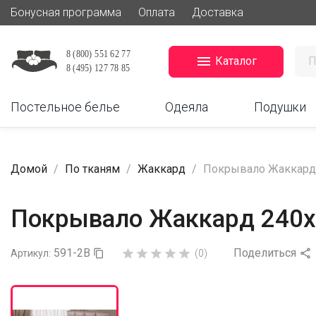
Бонусная программа
Оплата
Доставка

Каталог
Постельное белье
Одеяла
Подушки
Домой
По тканям
Жаккард
Покрывало Жаккард 2
Покрывало Жаккард 240х2
591-2B
Поделиться






Артикул:

(0)