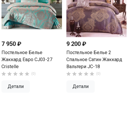
7 950 ₽
9 200 ₽
Постельное Белье
Постельное Белье 2
Жаккард Евро CJ03-27
Спальное Сатин Жаккард
Cristelle
Вальтери JC-18










(0)
(0)
Детали
Детали