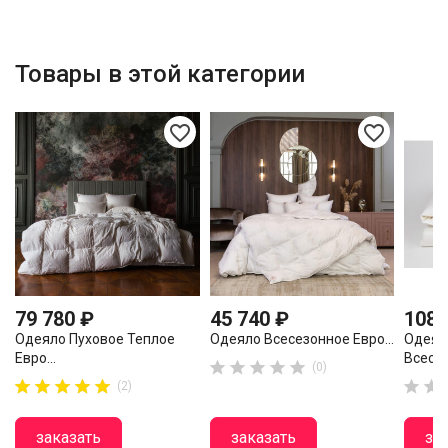
Товары в этой категории
favorite_border
favorite_border
79 780 ₽
45 740 ₽
108 
Одеяло Пуховое Теплое
Одеяло Всесезонное Евро...
Одеял
Евро...
Всесез





(0)












(2)
заказать
заказать
за