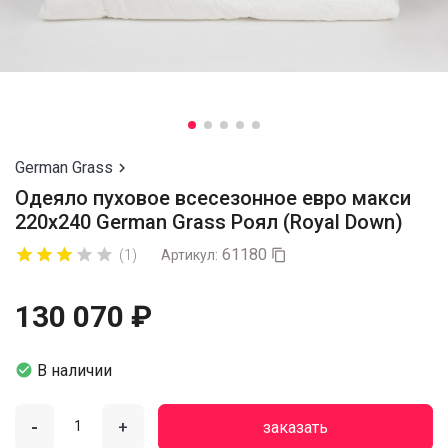
German Grass

Одеяло пуховое всесезонное евро макси
220х240 German Grass Роял (Royal Down)
61180








(1)
Артикул:

130 070 ₽

В наличии
-
+
заказать