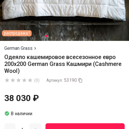
распродажа !
German Grass

Одеяло кашемировое всесезонное евро
200х200 German Grass Кашмири (Cashmere
Wool)
53190





(0)
Артикул:

38 030 ₽

В наличии