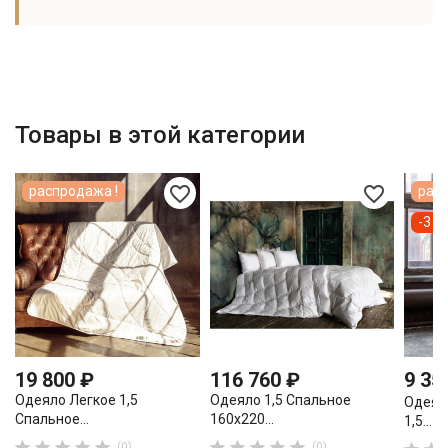
Товары в этой категории
favorite_border
favorite_border
распродажа !
расп
-3 2
19 800 ₽
116 760 ₽
9 35
Одеяло Легкое 1,5
Одеяло 1,5 Спальное
Одеял
Спальное...
160х220...
1,5...










(0)
(0)