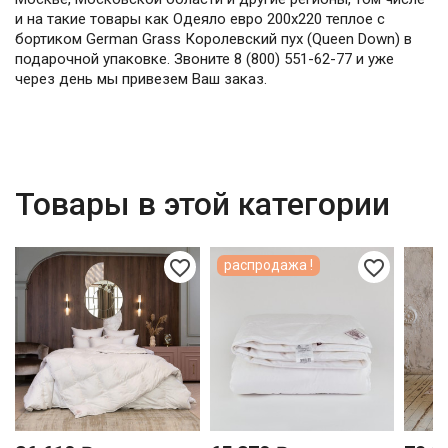
и на такие товары как Одеяло евро 200х220 теплое с
бортиком German Grass Королевский пух (Queen Down) в
подарочной упаковке. Звоните 8 (800) 551-62-77 и уже
через день мы привезем Ваш заказ.
Товары в этой категории
favorite_border
favorite_border
распродажа !