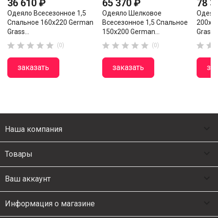
36 610 ₽
65 370 ₽
78 3
Одеяло Всесезонное 1,5
Одеяло Шелковое
Одеял
Спальное 160х220 German
Всесезонное 1,5 Спальное
200х2
Grass...
150х200 German...
Grass 












(0)
(0)
заказать
заказать
за

Наша компания

Товары

Ваш аккаунт

Информация о магазине