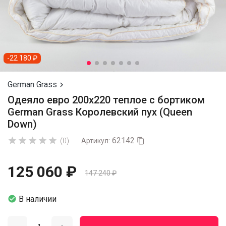
-22 180 ₽
German Grass

Одеяло евро 200х220 теплое с бортиком
German Grass Королевский пух (Queen
Down)
62142





(0)
Артикул:

125 060 ₽
147 240 ₽

В наличии