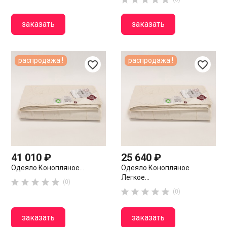
заказать
заказать
распродажа !
распродажа !
favorite_border
favorite_border
41 010 ₽
25 640 ₽
Одеяло Конопляное...
Одеяло Конопляное
Легкое...





(0)





(0)
заказать
заказать