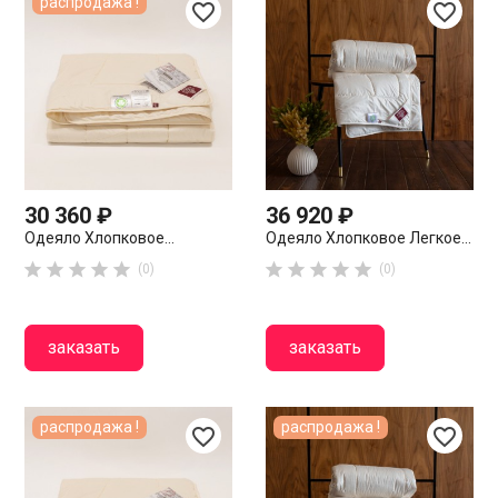
распродажа !
favorite_border
favorite_border
30 360 ₽
36 920 ₽
Одеяло Хлопковое...
Одеяло Хлопковое Легкое...










(0)
(0)
заказать
заказать
распродажа !
распродажа !
favorite_border
favorite_border