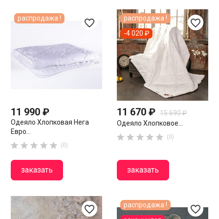
распродажа !
распродажа !
favorite_border
favorite_border
-4 020 ₽
11 990 ₽
11 670 ₽
15 690 ₽
Одеяло Хлопковая Нега
Одеяло Хлопковое...
Евро...





(0)





(0)
заказать
заказать
распродажа !
favorite_border
favorite_border