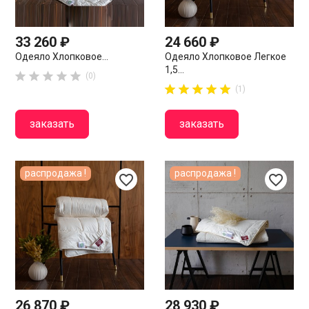
33 260 ₽
24 660 ₽
Одеяло Хлопковое...
Одеяло Хлопковое Легкое
1,5...





(0)










(1)
заказать
заказать
распродажа !
распродажа !
favorite_border
favorite_border
26 870 ₽
28 930 ₽