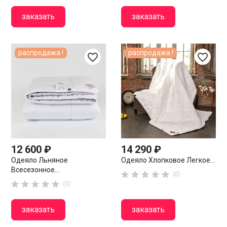
заказать
заказать
распродажа !
распродажа !
favorite_border
favorite_border
12 600 ₽
14 290 ₽
Одеяло Льняное
Одеяло Хлопковое Легкое...
Всесезонное...





(0)





(0)
заказать
заказать