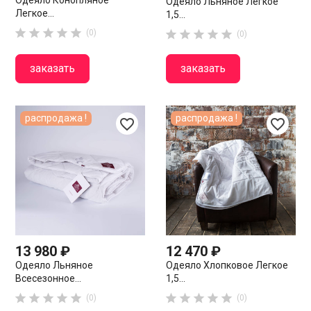
Одеяло Конопляное
Одеяло Льняное Легкое
Легкое...
1,5...





(0)





(0)
заказать
заказать
распродажа !
распродажа !
favorite_border
favorite_border
13 980 ₽
12 470 ₽
Одеяло Льняное
Одеяло Хлопковое Легкое
Всесезонное...
1,5...










(0)
(0)