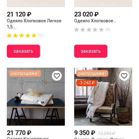
21 120 ₽
23 020 ₽
Одеяло Хлопковое Легкое
Одеяло Хлопковое...
1,5...





(0)










(1)
заказать
заказать
распродажа !
распродажа !
favorite_border
favorite_border
-3 240 ₽
21 770 ₽
9 350 ₽
12 590 ₽