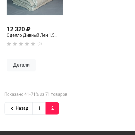
12 320 ₽
Одеяло Дивный Лен 1,5...





(0)
Детали
Показано 41-71% из 71 товаров

Назад
1
2