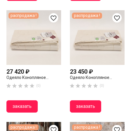
распродажа !
распродажа !
favorite_border
favorite_border
27 420 ₽
23 450 ₽
Одеяло Конопляное...
Одеяло Конопляное...










(0)
(0)
заказать
заказать
распродажа !
распродажа !
favorite_border
favorite_border