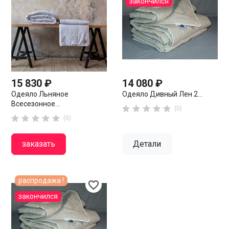
закончился
15 830 ₽
14 080 ₽
Одеяло Льняное
Одеяло Дивный Лен 2...
Всесезонное...





(0)





(0)
заказать
Детали
распродажа !
favorite_border
закончился