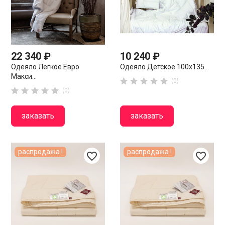
22 340 ₽
10 240 ₽
Одеяло Легкое Евро
Одеяло Детское 100х135...
Макси...





(0)





(0)
заказать
заказать
распродажа !
распродажа !
favorite_border
favorite_border