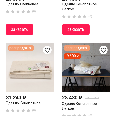
Одеяло Хлопковое...
Одеяло Конопляное
Легкое...





(0)





(0)
заказать
заказать
распродажа !
распродажа !
favorite_border
favorite_border
-9 600 ₽
31 240 ₽
28 430 ₽
38 030 ₽
Одеяло Конопляное...
Одеяло Конопляное
Легкое...





(0)





(0)