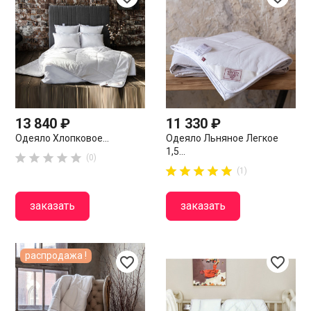
13 840 ₽
11 330 ₽
Одеяло Хлопковое...
Одеяло Льняное Легкое
1,5...





(0)










(1)
заказать
заказать
распродажа !
favorite_border
favorite_border